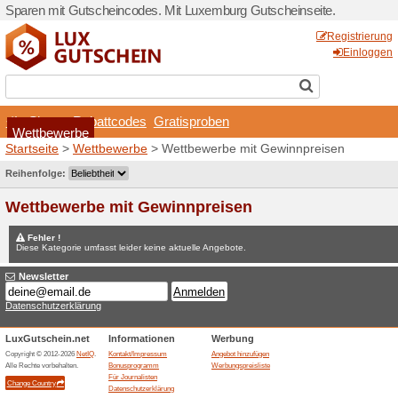
Sparen mit Gutscheincodes.
Shops
Rabattcodes
Wettbewerbe
Startseite
>
Wettbewerbe
>