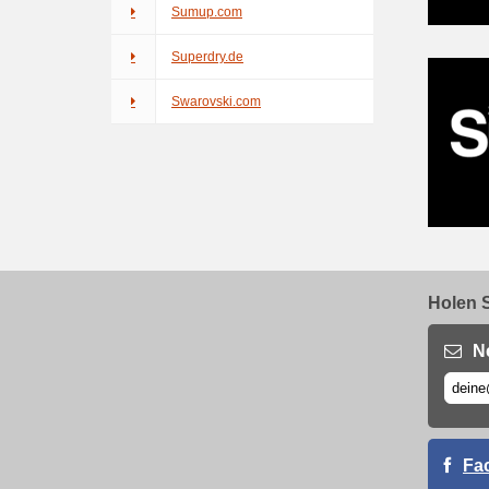
Sumup.com
Superdry.de
Swarovski.com
Holen S
N
Fa