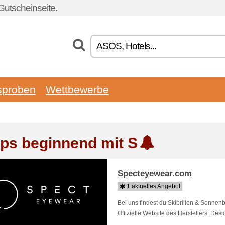
utscheinseite.
sproben
Wettbewerbe
ps beginnend mit S
Specteyewear.com
1 aktuelles Angebot
Bei uns findest du Skibrillen & Sonn
Offizielle Website des Herstellers. Desi