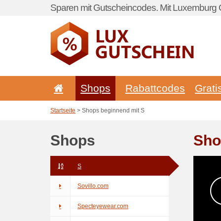
Sparen mit Gutscheincodes. Mit Luxemburg G
Shops
Rabattcodes
Grati
Startseite
> Shops beginnend mit S
Shops
Sho
S
Sovillo.com
Specteyewear.com