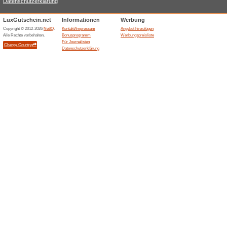
Superdry.de
Kaufe 
Wir empf
Kaufe jet
Aktionsse
(
mehr
)
Cesdeals.com
Kosten