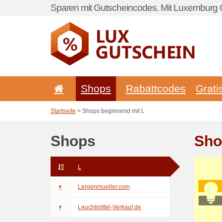
Sparen mit Gutscheincodes. Mit Luxemburg G
Shops
Rabattcodes
Grati
Startseite
> Shops beginnend mit L
Shops
Sho
L
Lergenmueller.com
Leuchtmittel-Verkauf.de