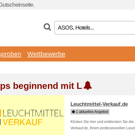
utscheinseite.
sproben
Wettbewerbe
ps beginnend mit L
Leuchtmittel-Verkauf.de
1 aktuelles Angebot
Klicken Sie hier und entdecken Sie di
Verkauf.de, Ihrem professionellen Leuc