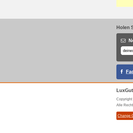
Holen S
N
Fa
LuxGut
Copyrigh
Alle Recht
Change C