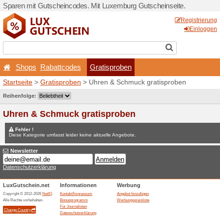
Sparen mit Gutscheincodes.
Shops
Rabattcodes
Startseite
>
Gratisproben
>
Wettbewerbe