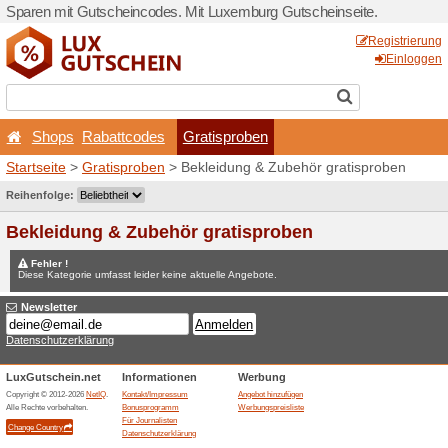
Sparen mit Gutscheincodes.
Shops
Rabattcodes
Startseite
>
Gratisproben
> 
Wettbewerbe