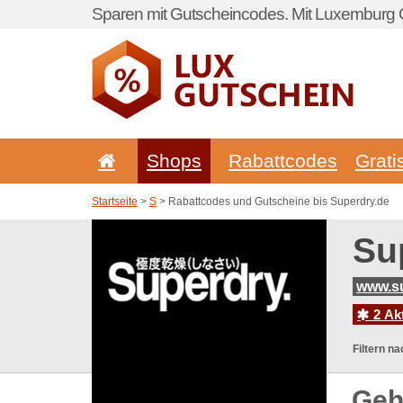
Sparen mit Gutscheincodes. Mit Luxemburg G
Shops
Rabattcodes
Grati
Startseite
>
S
> Rabattcodes und Gutscheine bis Superdry.de
Su
www.su
2 Ak
Filtern na
Geh