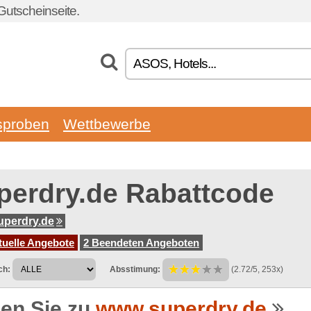
utscheinseite.
sproben
Wettbewerbe
perdry.de Rabattcode
perdry.de
tuelle Angebote
2 Beendeten Angeboten
ch:
Absstimung:
(2.72/5, 253x)
en Sie zu
www.superdry.de