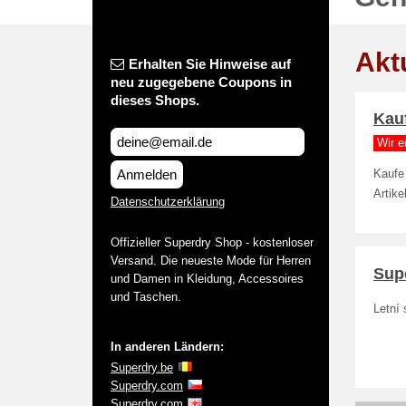
Akt
Erhalten Sie Hinweise auf
neu zugegebene Coupons in
dieses Shops.
Kauf
Wir e
Anmelden
Kaufe 
Artike
Datenschutzerklärung
Offizieller Superdry Shop - kostenloser
Versand. Die neueste Mode für Herren
Sup
und Damen in Kleidung, Accessoires
und Taschen.
Letní
In anderen Ländern:
Superdry.be
Superdry.com
Superdry.com