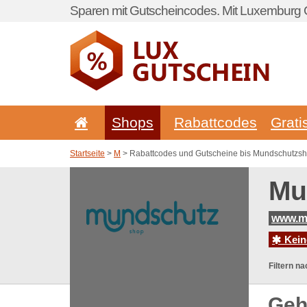
Sparen mit Gutscheincodes. Mit Luxemburg G
Shops
Rabattcodes
Grati
Startseite
>
M
> Rabattcodes und Gutscheine bis Mundschutzs
Mu
www.m
Kein
Filtern na
Geh