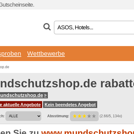
utscheinseite.
sproben
Wettbewerbe
hop.de
ndschutzshop.de rabat
undschutzshop.de
e aktuelle Angebote
Kein beendetes Angebot
ch:
Absstimung:
(2.66/5, 134x)
en Sie zu
www.mundschutzsho