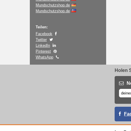
Mundschutzshop.de
Mundschutzshop.de
Teilen:
Facebook
Twitter
LinkedIn
Pinterest
WhatsApp
Holen S
N
Fa