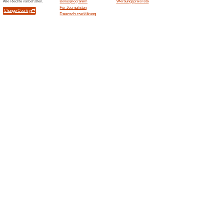
Aktuelle Angebote (
Fehler !
Diese Kategorie umfasst leider kei
Besuchen Sie www.alternate.lu
Angebot hinzufügen
Beendeten Angeboten... (1